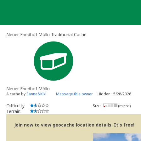
Skip
to
content
Neuer Friedhof Mölln Traditional Cache
Neuer Friedhof Mölln
A cache by
Sanne&Kiki
Message this owner
Hidden : 5/28/2026
Difficulty:
Size:
(micro)
Terrain:
Join now to view geocache location details. It's free!