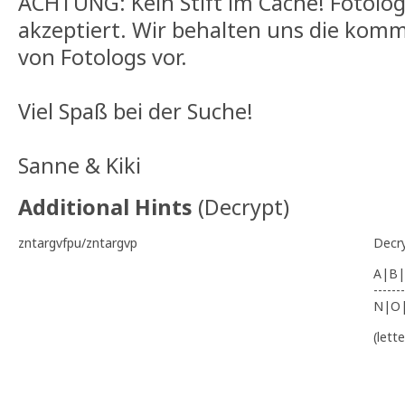
ACHTUNG: Kein Stift im Cache! Fotolo
akzeptiert. Wir behalten uns die kom
von Fotologs vor.
Viel Spaß bei der Suche!
Sanne & Kiki
Additional Hints
(
Decrypt
)
zntargvfpu/zntargvp
Decr
A|B|
-------
N|O
(lett