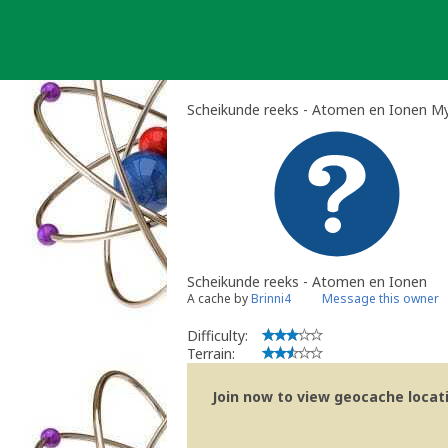
Skip
to
content
Scheikunde reeks - Atomen en Ionen M
Scheikunde reeks - Atomen en Ionen
A cache by
Brinni4
Message this owner
Difficulty:
Terrain:
Join now to view geocache locatio