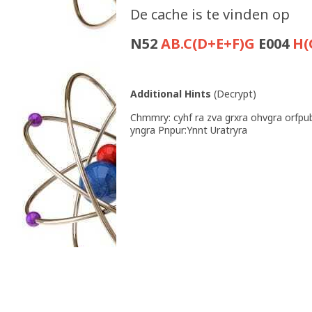
De cache is te vinden op
N52
AB.C(D+E+F)G
E004
H(
Additional Hints
(
Decrypt
)
Chmmry: cyhf ra zva grxra ohvgra orfpu
yngra Pnpur:Ynnt Uratryra