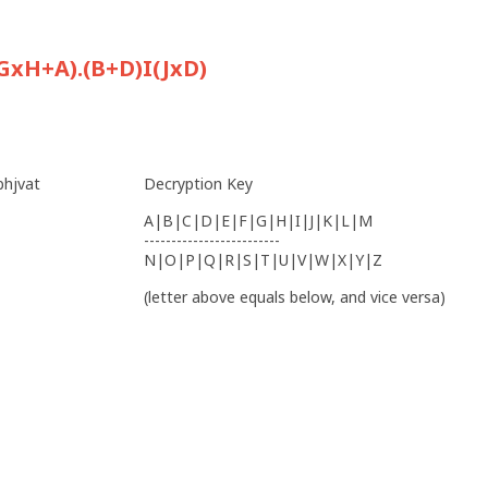
GxH+A).(B+D)I(JxD)
bhjvat
Decryption Key
A|B|C|D|E|F|G|H|I|J|K|L|M
-------------------------
N|O|P|Q|R|S|T|U|V|W|X|Y|Z
(letter above equals below, and vice versa)