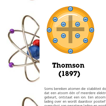
Soms bereiken atomen die stabiliteit d
dat een atoom één of meerdere elektro
gebeurt, ontstaat een ion. Een atoom 
lading over en wordt daardoor positief
overschot aan negatieve lading en word