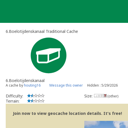
Skip
to
content
6.Boelotijdenskanaal Traditional Cache
6.Boelotijdenskanaal
A cache by
houting16
Message this owner
Hidden : 5/29/2026
Difficulty:
Size:
(other)
Terrain:
Join now to view geocache location details. It's free!