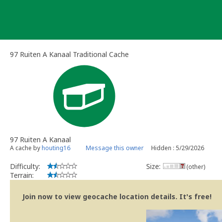
Skip
to
content
97 Ruiten A Kanaal Traditional Cache
97 Ruiten A Kanaal
A cache by
houting16
Message this owner
Hidden : 5/29/2026
Difficulty:
Size:
(other)
Terrain:
Join now to view geocache location details. It's free!