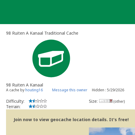
Skip
to
content
98 Ruiten A Kanaal Traditional Cache
98 Ruiten A Kanaal
A cache by
houting16
Message this owner
Hidden : 5/29/2026
Difficulty:
Size:
(other)
Terrain:
Join now to view geocache location details. It's free!