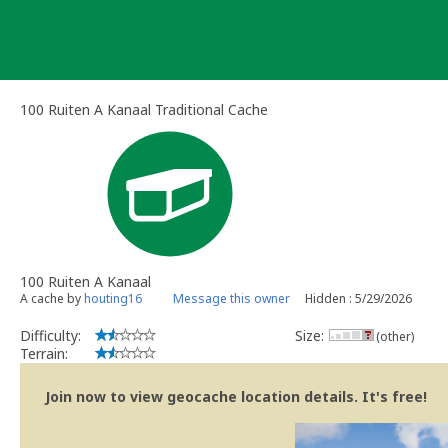
Skip
to
content
100 Ruiten A Kanaal Traditional Cache
100 Ruiten A Kanaal
A cache by
houting16
Message this owner
Hidden : 5/29/2026
Difficulty:
Size:
(other)
Terrain:
Join now to view geocache location details. It's free!