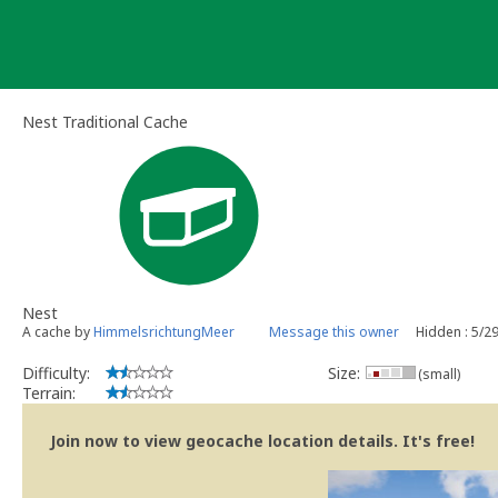
Skip
to
content
Nest Traditional Cache
Nest
A cache by
HimmelsrichtungMeer
Message this owner
Hidden : 5/2
Difficulty:
Size:
(small)
Terrain:
Join now to view geocache location details. It's free!