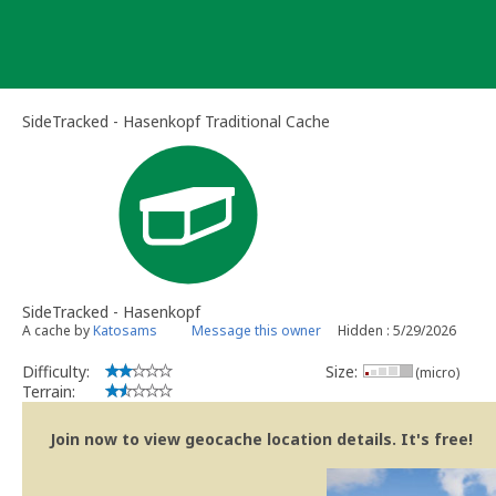
Skip
to
content
SideTracked - Hasenkopf Traditional Cache
SideTracked - Hasenkopf
A cache by
Katosams
Message this owner
Hidden : 5/29/2026
Difficulty:
Size:
(micro)
Terrain:
Join now to view geocache location details. It's free!