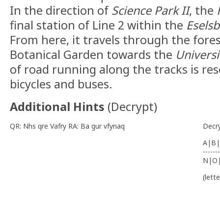
In the direction of
Science Park II
, the
final station of Line 2 within the
Esels
From here, it travels through the fores
Botanical Garden towards the
Universi
of road running along the tracks is res
bicycles and buses.
Additional Hints
(
Decrypt
)
QR: Nhs qre Vafry RA: Ba gur vfynaq
Decr
A|B|
-------
N|O
(lett