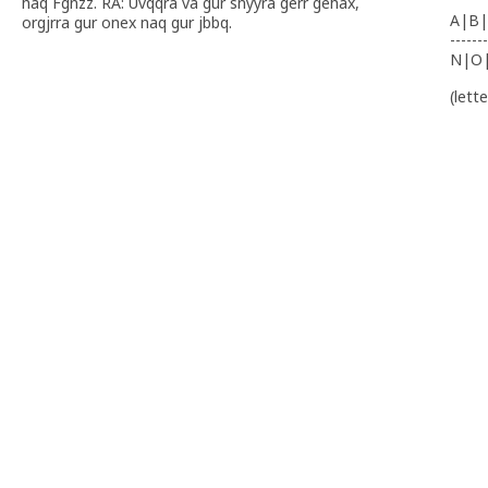
haq Fgnzz. RA: Uvqqra va gur snyyra gerr gehax,
A|B|
orgjrra gur onex naq gur jbbq.
-------
N|O
(lett