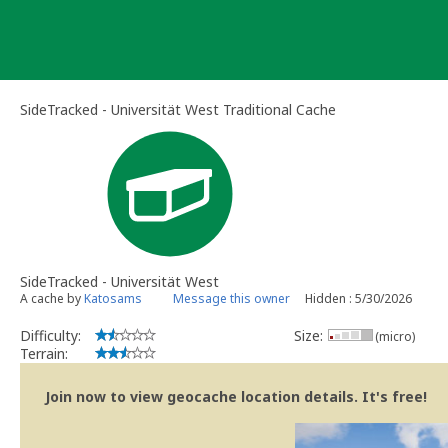
Skip
to
content
SideTracked - Universität West Traditional Cache
SideTracked - Universität West
A cache by
Katosams
Message this owner
Hidden : 5/30/2026
Difficulty:
Size:
(micro)
Terrain:
Join now to view geocache location details. It's free!