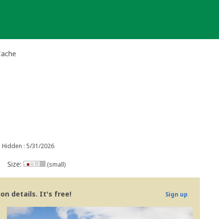
Cache
Hidden : 5/31/2026
Size:
(small)
n details. It's free!
Sign up