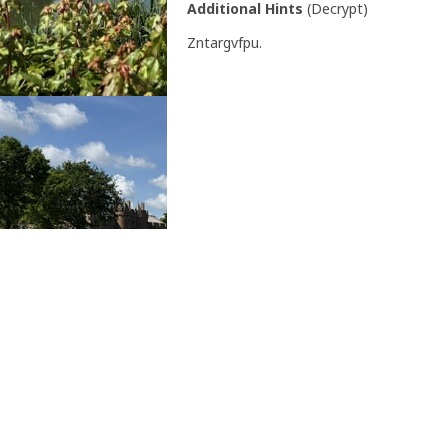
Additional Hints
(
Decrypt
)
Zntargvfpu.