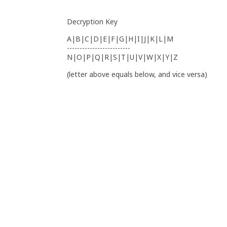
Decryption Key
A|B|C|D|E|F|G|H|I|J|K|L|M
-------------------------
N|O|P|Q|R|S|T|U|V|W|X|Y|Z
(letter above equals below, and vice versa)