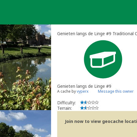
Skip
to
content
Genieten langs de Linge #9 Traditional 
Genieten langs de Linge #9
A cache by
vyperx
Message this owner
Difficulty:
Terrain:
Join now to view geocache locatio