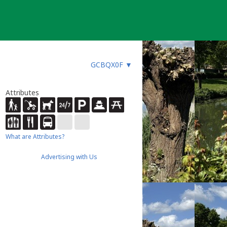
GCBQX0F
▼
Attributes
What are Attributes?
Advertising with Us