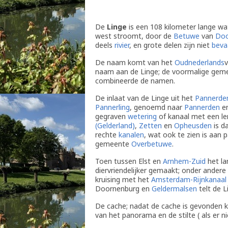
De
Linge
is een 108 kilometer lange wa
west stroomt, door de
Betuwe
van
Doo
deels
rivier
, en grote delen zijn niet
beva
De naam komt van het
Oudnederlands
naam aan de Linge; de voormalige ge
combineerde de namen.
De inlaat van de Linge uit het
Pannerde
Pannerling
, genoemd naar
Pannerden
en
gegraven
wetering
of kanaal met een le
(Gelderland)
,
Zetten
en
Opheusden
is d
rechte
kanalen
, wat ook te zien is aan p
gemeente
Overbetuwe
.
Toen tussen Elst en
Arnhem-Zuid
het l
diervriendelijker gemaakt; onder andere
kruising met het
Amsterdam-Rijnkanaal
Doornenburg en
Geldermalsen
telt de L
De cache; nadat de cache is gevonden ku
van het panorama en de stilte ( als er n