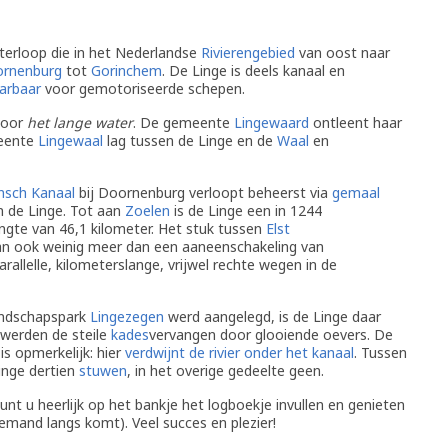
terloop die in het Nederlandse
Rivierengebied
van oost naar
rnenburg
tot
Gorinchem
. De Linge is deels kanaal en
arbaar
voor gemotoriseerde schepen.
voor
het lange water
. De gemeente
Lingewaard
ontleent haar
meente
Lingewaal
lag tussen de Linge en de
Waal
en
nsch Kanaal
bij Doornenburg verloopt beheerst via
gemaal
 de Linge. Tot aan
Zoelen
is de Linge een in 1244
ngte van 46,1 kilometer. Het stuk tussen
Elst
an ook weinig meer dan een aaneenschakeling van
arallelle, kilometerslange, vrijwel rechte wegen in de
andschapspark
Lingezegen
werd aangelegd, is de Linge daar
 werden de steile
kades
vervangen door glooiende oevers. De
is opmerkelijk: hier
verdwijnt de rivier onder het kanaal
. Tussen
inge dertien
stuwen
, in het overige gedeelte geen.
nt u heerlijk op het bankje het logboekje invullen en genieten
iemand langs komt). Veel succes en plezier!