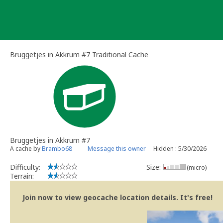
Skip
to
content
Bruggetjes in Akkrum #7 Traditional Cache
Bruggetjes in Akkrum #7
A cache by
Brambo68
Message this owner
Hidden : 5/30/2026
Difficulty:
Size:
(micro)
Terrain:
Join now to view geocache location details. It's free!