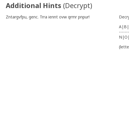
Additional Hints
(
Decrypt
)
Zntargvfpu, genc. Trra iennt ovw qrmr pnpur!
Decr
A|B|
-------
N|O
(lett