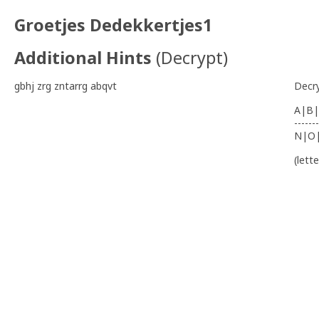
Groetjes Dedekkertjes1
Additional Hints
(
Decrypt
)
gbhj zrg zntarrg abqvt
Decr
A|B|
-------
N|O
(lett