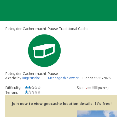
Skip
to
content
Peter, der Cacher macht Pause Traditional Cache
Peter, der Cacher macht Pause
A cache by
Hugerusche
Message this owner
Hidden : 5/31/2026
Difficulty:
Size:
(micro)
Terrain:
Join now to view geocache location details. It's free!