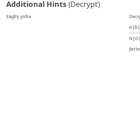
Additional Hints
(
Decrypt
)
Eägfry yöfra
Decr
A|B|
-------
N|O
(lett