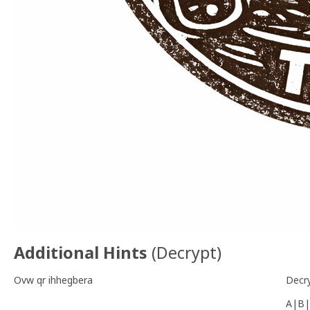
Additional Hints
(
Decrypt
)
Ovw qr ihhegbera
Decr
A|B|