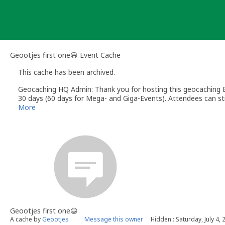
Skip
to
content
Geootjes first one😃 Event Cache
This cache has been archived.
Geocaching HQ Admin: Thank you for hosting this geocaching E
30 days (60 days for Mega- and Giga-Events). Attendees can stil
More
Geootjes first one😃
A cache by
Geootjes
Message this owner
Hidden : Saturday, July 4,