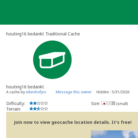
Skip
to
content
houting16 bedankt Traditional Cache
houting16 bedankt
A cache by
eikenhofjes
Message this owner
Hidden : 5/31/2026
Difficulty:
Size:
(small)
Terrain:
Join now to view geocache location details. It's free!