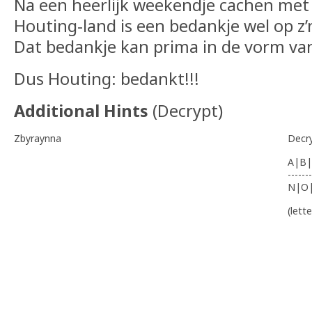
Na een heerlijk weekendje cachen met
Houting-land is een bedankje wel op z’
Dat bedankje kan prima in de vorm va
Dus Houting: bedankt!!!
Additional Hints
(
Decrypt
)
Zbyraynna
Decr
A|B|
-------
N|O
(lett