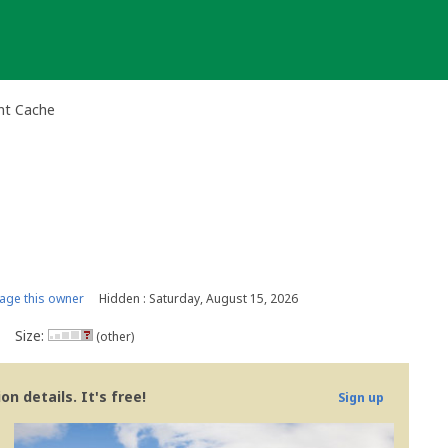
nt Cache
ge this owner
Hidden : Saturday, August 15, 2026
Size:
(other)
n details. It's free!
Sign up