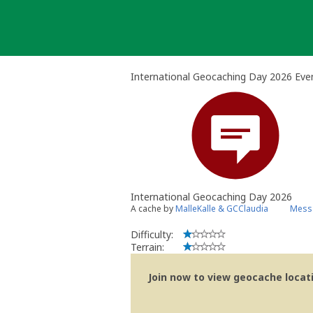
Skip
to
content
International Geocaching Day 2026 Eve
International Geocaching Day 2026
A cache by
MalleKalle & GCClaudia
Messa
Difficulty:
Terrain:
Join now to view geocache locatio