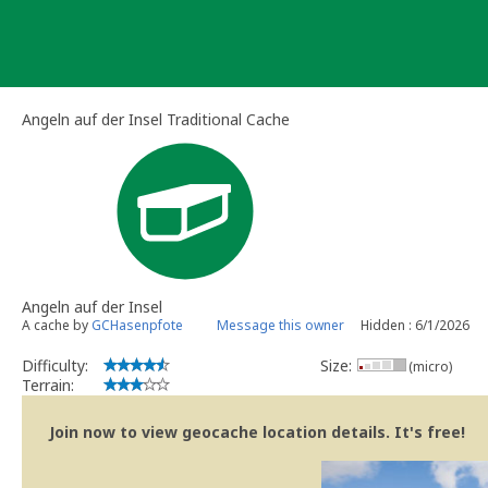
Skip
to
content
Angeln auf der Insel Traditional Cache
Angeln auf der Insel
A cache by
GCHasenpfote
Message this owner
Hidden : 6/1/2026
Difficulty:
Size:
(micro)
Terrain:
Join now to view geocache location details. It's free!