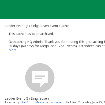
Skip
to
content
Ladder Event (3) Einighausen Event Cache
This cache has been archived.
Geocaching HQ Admin: Thank you for hosting this geocaching E
30 days (60 days for Mega- and Giga-Events). Attendees can stil
More
Ladder Event (3) Einighausen
A cache by
jobi44
Message this owner
Hidden : Thursday, June 25, 