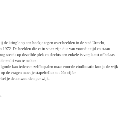
j de kringloop een boekje tegen over beelden in de stad Utrecht,
in 1972. De beelden die er in staan zijn dus van voor die tijd en staan
og steeds op dezelfde plek en slechts een enkele is verplaatst of helaas
ide multi van te maken.
lgorde kan iedereen zelf bepalen maar voor de eindlocatie kun je de wijk
p de vragen moet je stapeltellen tot èèn cijfer.
ltel je de antwoorden per wijk.
n