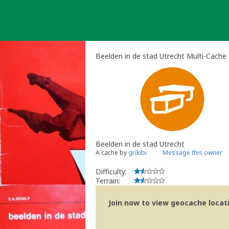
Skip
to
content
Beelden in de stad Utrecht Multi-Cache
Beelden in de stad Utrecht
A cache by
grikibi
Message this owner
Difficulty:
Terrain:
Join now to view geocache locatio