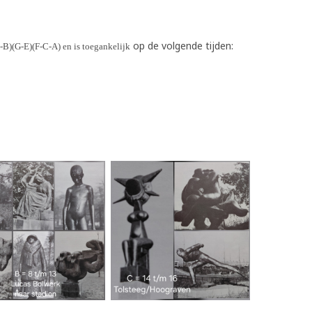
op de volgende tijden:
-B)(G-E)(F-C-A)
en is toegankelijk