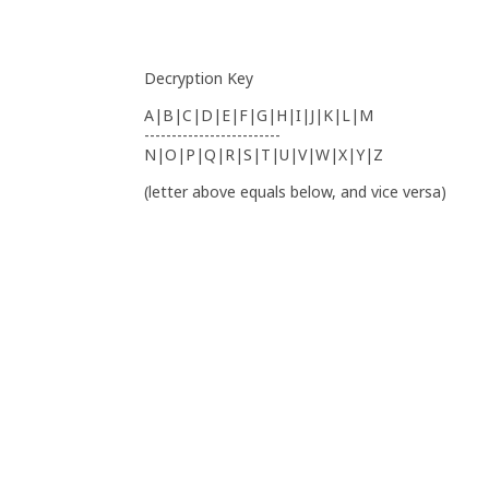
Decryption Key
A|B|C|D|E|F|G|H|I|J|K|L|M
-------------------------
N|O|P|Q|R|S|T|U|V|W|X|Y|Z
(letter above equals below, and vice versa)