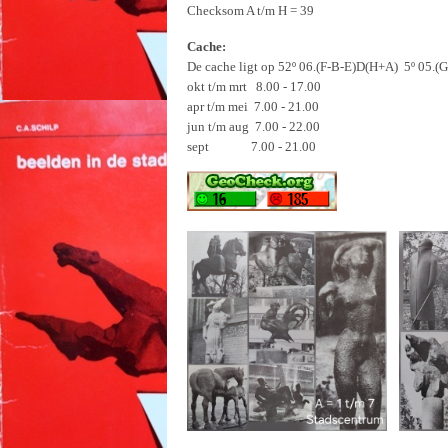
Checksom A t/m H = 39
Cache:
De cache ligt op
52º 06.(F-B-E)D(H+A) 5º 05.(G
okt t/m mrt 8.00 - 17.00
apr t/m mei 7.00 - 21.00
jun t/m aug 7.00 - 22.00
sept 7.00 - 21.00