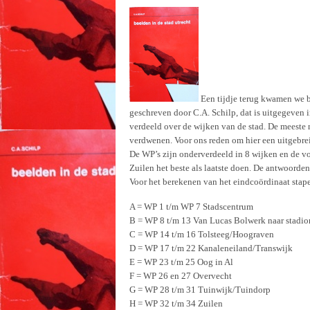
Een tijdje terug kwamen we bi
geschreven door C.A. Schilp, d
at is uitgegeven 
verdeeld over de wijken van de stad. De meeste n
verdwenen. Voor ons reden om hier een uitgebre
De WP’s zijn onderverdeeld in 8 wijken en de vo
Zuilen het beste als laatste doen. De
antwoorden o
Voor het berekenen van het eindcoördinaat stape
A = WP 1 t/m WP 7 Stadscentrum
B = WP 8 t/m 13 Van Lucas Bolwerk naar stadio
C = WP 14 t/m 16 Tolsteeg/Hoograven
D = WP 17 t/m 22 Kanaleneiland/Transwijk
E = WP 23 t/m 25 Oog in Al
F = WP 26 en 27 Overvecht
G = WP 28 t/m 31 Tuinwijk/Tuindorp
H = WP 32 t/m 34 Zuilen