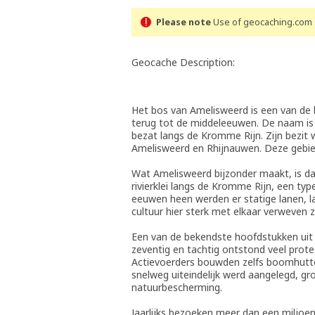
Please note
Use of geocaching.com s
Geocache Description:
Het bos van Amelisweerd is een van de
terug tot de middeleeuwen. De naam is 
bezat langs de Kromme Rijn. Zijn bezit 
Amelisweerd en Rhijnauwen. Deze gebi
Wat Amelisweerd bijzonder maakt, is dat
rivierklei langs de Kromme Rijn, een ty
eeuwen heen werden er statige lanen, 
cultuur hier sterk met elkaar verweven z
Een van de bekendste hoofdstukken uit 
zeventig en tachtig ontstond veel prot
Actievoerders bouwden zelfs boomhutt
snelweg uiteindelijk werd aangelegd, g
natuurbescherming.
Jaarlijks bezoeken meer dan een miljoe