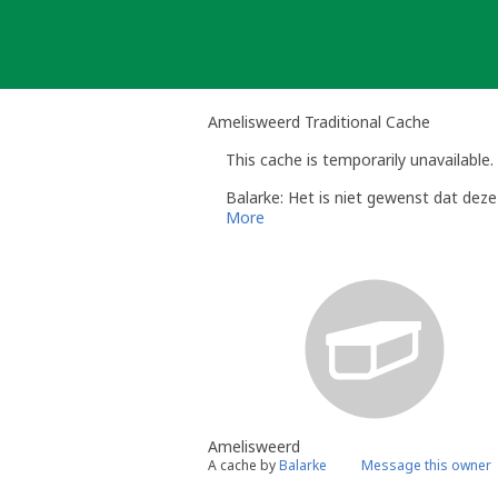
Skip
to
content
Amelisweerd Traditional Cache
This cache is temporarily unavailable.
Balarke: Het is niet gewenst dat deze
More
Amelisweerd
A cache by
Balarke
Message this owner