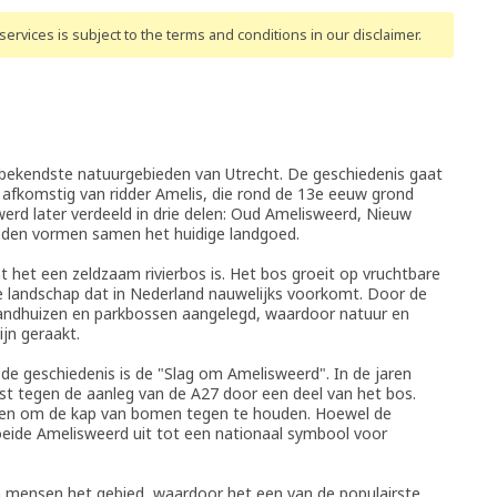
ervices is subject to the terms and conditions
in our disclaimer
.
 bekendste natuurgebieden van Utrecht. De geschiedenis gaat
afkomstig van ridder Amelis, die rond de 13e eeuw grond
werd later verdeeld in drie delen: Oud Amelisweerd, Nieuw
eden vormen samen het huidige landgoed.
 het een zeldzaam rivierbos is. Het bos groeit op vruchtbare
pe landschap dat in Nederland nauwelijks voorkomt. Door de
landhuizen en parkbossen aangelegd, waardoor natuur en
ijn geraakt.
de geschiedenis is de "Slag om Amelisweerd". In de jaren
est tegen de aanleg van de A27 door een deel van het bos.
en om de kap van bomen tegen te houden. Hoewel de
roeide Amelisweerd uit tot een nationaal symbool voor
n mensen het gebied, waardoor het een van de populairste