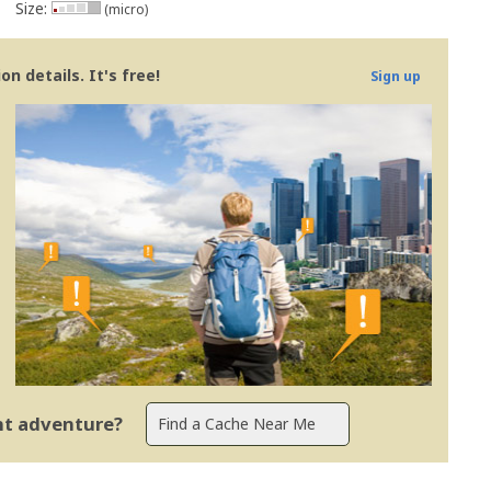
Size:
(micro)
n details. It's free!
Sign up
ent adventure?