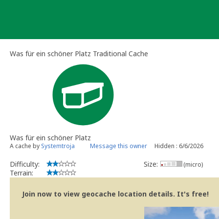
Skip
to
content
Was für ein schöner Platz Traditional Cache
Was für ein schöner Platz
A cache by
Systemtroja
Message this owner
Hidden : 6/6/2026
Difficulty:
Size:
(micro)
Terrain:
Join now to view geocache location details. It's free!