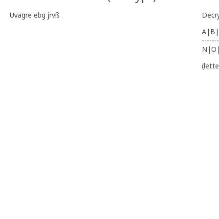
Uvagre ebg jrvß
Decr
A|B|
-------
N|O
(lett