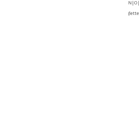
N|O
(lett