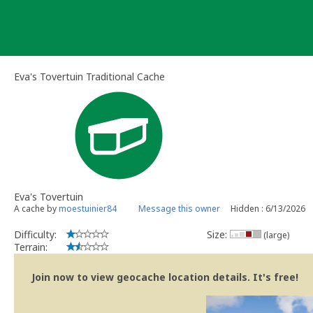
Skip
to
content
Eva's Tovertuin Traditional Cache
Eva's Tovertuin
A cache by
moestuinier84
Message this owner
Hidden : 6/13/2026
Difficulty:
Size:
(large)
Terrain:
Join now to view geocache location details. It's free!