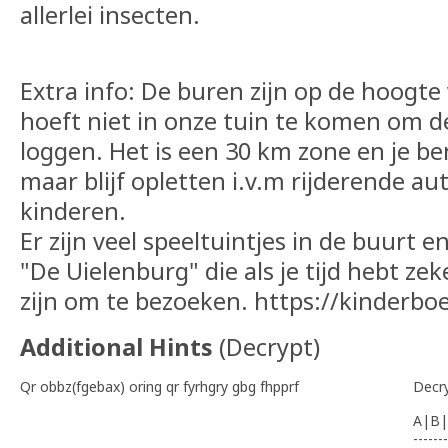
allerlei insecten.
Extra info: De buren zijn op de hoogte 
hoeft niet in onze tuin te komen om 
loggen. Het is een 30 km zone en je be
maar blijf opletten i.v.m rijderende au
kinderen.
Er zijn veel speeltuintjes in de buurt 
"De Uielenburg" die als je tijd hebt ze
zijn om te bezoeken. https://kinderboe
Additional Hints
(
Decrypt
)
Qr obbz(fgebax) oring qr fyrhgry gbg fhpprf
Decr
A|B|
-------