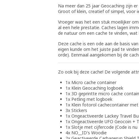
Na meer dan 25 jaar Geocaching zijn er 
Groot of klein, creatief of simpel, voor i
Vroeger was het een stuk moeilijker om
al een hele prestatie. Caches lagen imm
de natuur om een cache te vinden, wat h
Deze cache is een ode aan de basis van 
eigen kunde om het juiste pad te vinden
orde). Eenmaal aangekomen bij de cach
Zo ook bij deze cache! De volgende attr
1x Micro cache container
1x Klein Geocaching logboek
1x 3D geprintte micro cache contai
1x Petling met logboek
1x Klein fotorol cachecontainer met
3x Stickers
1x Ongeactiveerde Lackey Travel B
1x Ongeactiveerde UFO Geocoin + T
1x Slotje met cijfercode (Code is nu
4x NO__ID's Woodie
2x Geactiveerde Carbagerun Shield T