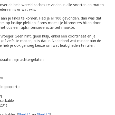
over de hele wereld caches te vinden in alle soorten en maten.
edereen is er wat wils.
 aan je finds te komen. Had je er 100 gevonden, dan was dat
ers op lastige plekken. Soms moest je kilometers hiken door
et dus een tijdsintensieve activiteit maakte.
vroeger. Geen hint, geen hulp, enkel een coördinaat en je
 (of zelfs te maken, al is dat in Nederland wat minder aan de
e heb je ook genoeg keuze om wat leukigheden te ruilen.
ibuuten zijn achtergelaten:
ner
 logpapiertje
ug
rackable
 231)
rackables (
Shield 1
en
Shield 2
)