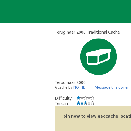
Skip
to
content
Terug naar 2000 Traditional Cache
Terug naar 2000
A cache by
NO__ID
Message this owner
Difficulty:
Terrain:
Join now to view geocache locatio