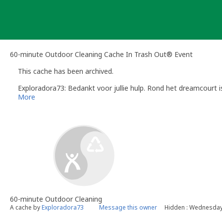
Skip
to
content
60-minute Outdoor Cleaning Cache In Trash Out® Event
This cache has been archived.
Exploradora73: Bedankt voor jullie hulp. Rond het dreamcourt i
More
60-minute Outdoor Cleaning
A cache by
Exploradora73
Message this owner
Hidden : Wednesday,