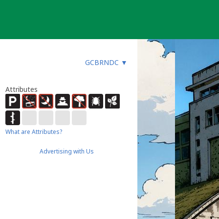
GCBRNDC
▼
Attributes
What are Attributes?
Advertising with Us