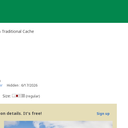
 Traditional Cache
n
er
Hidden : 6/17/2026
Size:
(regular)
n details. It's free!
Sign up