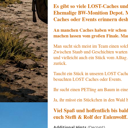
Es gibt so viele LOST-Caches und
Ehemalige BW-Monition Depot. M
Caches oder Events erinnern desh
An manchen Caches haben wir schon fl
machen lassen vom großen Finale. Man
Man sucht sich meist im Team einen sol
Zwischen Staub und Geschichten warten 
und vielleicht auch ein Stück vom Allta
zurück.
Taucht ein Stück in unseren LOST Cache e
besuchten LOST Caches oder Events.
Ihr sucht einen PETling am Baum in eine
Ja, ihr müsst ein Stückchen in den Wald h
Viel Spaß und hoffentlich bis b
euch Steffi & Rolf der Eulenwolff.
Additional Hints
(
Decrypt
)