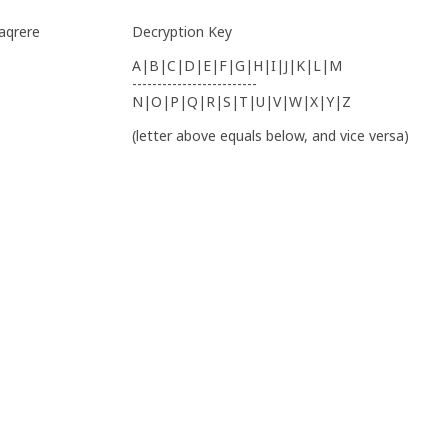
aqrere
Decryption Key
A|B|C|D|E|F|G|H|I|J|K|L|M
-------------------------
N|O|P|Q|R|S|T|U|V|W|X|Y|Z
(letter above equals below, and vice versa)