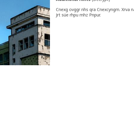
Cnexg ovggr nhs qra Cnexcyngm. Xrva n
Jrt süe rhpu mhz Pnpur.