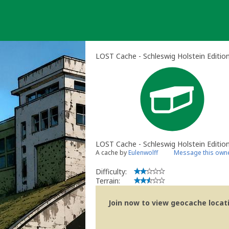
Skip
to
content
LOST Cache - Schleswig Holstein Edition
LOST Cache - Schleswig Holstein Editio
A cache by
Eulenwolff
Message this own
Difficulty:
Terrain:
Join now to view geocache locatio