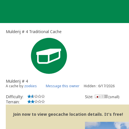
Skip
to
content
Mulderij # 4 Traditional Cache
Mulderij # 4
A cache by
zoekies
Message this owner
Hidden : 6/17/2026
Difficulty:
Size:
(small)
Terrain:
Join now to view geocache location details. It's free!