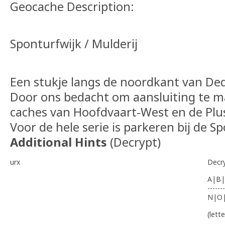
Geocache Description:
Sponturfwijk / Mulderij
Een stukje langs de noordkant van De
Door ons bedacht om aansluiting te m
caches van Hoofdvaart-West en de Plus
Voor de hele serie is parkeren bij de S
Additional Hints
(
Decrypt
)
urx
Decr
A|B|
-------
N|O
(lett