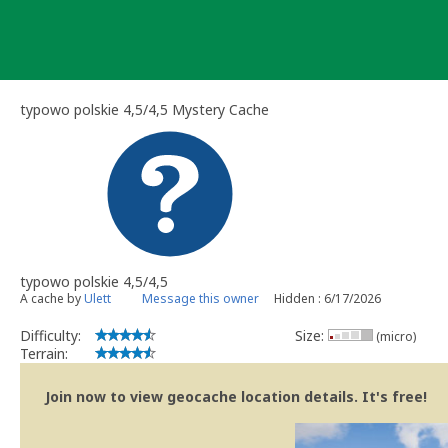
Skip
to
content
typowo polskie 4,5/4,5 Mystery Cache
typowo polskie 4,5/4,5
A cache by
Ulett
Message this owner
Hidden : 6/17/2026
Difficulty:
Size:
(micro)
Terrain:
Join now to view geocache location details. It's free!