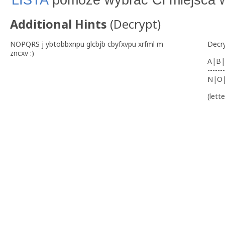
LISTA
pomoże wybrać Ci miejsca w
Additional Hints
(
Decrypt
)
NOPQRS j ybtobbxnpu glcbjb cbyfxvpu xrfml m
Decr
zncxv :)
A|B|
-------
N|O
(lett