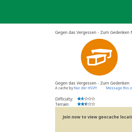
Skip
to
content
Gegen das Vergessen - Zum Gedenken 
Gegen das Vergessen - Zum Gedenken
A cache by
Nur der HSV!!!
Message this 
Difficulty:
Terrain:
Join now to view geocache locatio