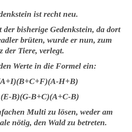
enkstein ist recht neu.
 der bisherige Gedenkstein, da dort
eadler brüten, wurde er nun, zum
 der Tiere, verlegt.
nden Werte in die Formel ein:
.(A+I)(B+C+F)(A-H+B)
1.(E-B)(G-B+C)(A+C-B)
infachen Multi zu lösen, weder am
le nötig, den Wald zu betreten.