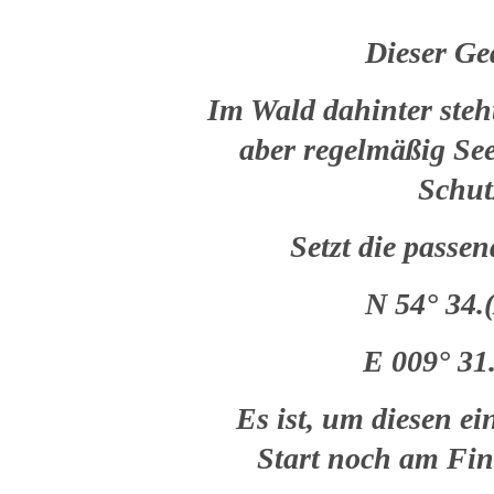
Dieser Ged
Im Wald dahinter steht
aber regelmäßig Se
Schutz
Setzt die passe
N 54° 34
E 009° 3
Es ist, um diesen e
Start noch am Fina