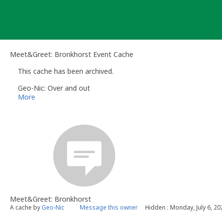
Skip
to
content
Meet&Greet: Bronkhorst Event Cache
This cache has been archived.
Geo-Nic: Over and out
More
Meet&Greet: Bronkhorst
A cache by
Geo-Nic
Message this owner
Hidden : Monday, July 6, 20