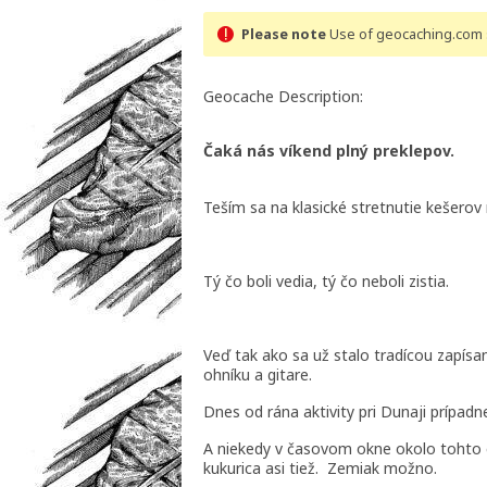
Please note
Use of geocaching.com s
Geocache Description:
Čaká nás víkend plný preklepov.
Teším sa na klasické stretnutie kešer
Tý čo boli vedia, tý čo neboli zistia.
Veď tak ako sa už stalo tradícou zapísa
ohníku a gitare.
Dnes od rána aktivity pri Dunaji prípad
A niekedy v časovom okne okolo tohto e
kukurica asi tiež. Zemiak možno.