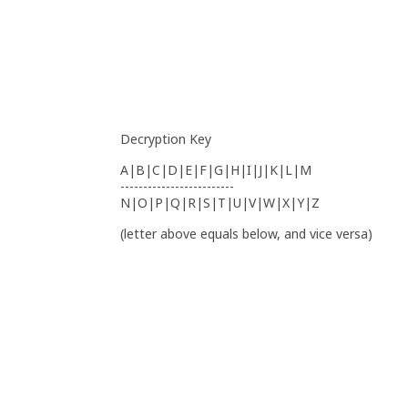
Decryption Key
A|B|C|D|E|F|G|H|I|J|K|L|M
-------------------------
N|O|P|Q|R|S|T|U|V|W|X|Y|Z
(letter above equals below, and vice versa)