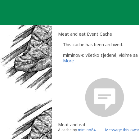
Skip
to
content
Meat and eat Event Cache
This cache has been archived.
mimino84: Všetko zjedené, vidíme sa
More
Meat and eat
A cache by
mimino84
Message this own