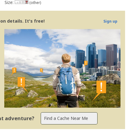
Size:
(other)
n details. It's free!
Sign up
ent adventure?