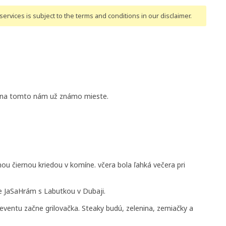
ervices is subject to the terms and conditions
in our disclaimer
.
ov na tomto nám už známo mieste.
nou čiernou kriedou v komíne. včera bola ľahká večera pri
ne JaSaHrám s Labutkou v Dubaji.
ventu začne grilovačka. Steaky budú, zelenina, zemiačky a