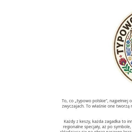
To, co „typowo polskie”, najpełniej o
zwyczajach. To właśnie one tworzą ni
Każdy z keszy, każda zagadka to inny
regionalne specjały, aż po symbole
składającą się na obraz naszego kraj