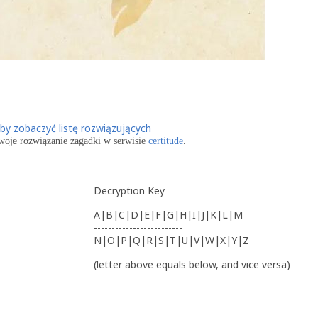
woje rozwiązanie zagadki w serwisie
certitude
.
Decryption Key
A|B|C|D|E|F|G|H|I|J|K|L|M
-------------------------
N|O|P|Q|R|S|T|U|V|W|X|Y|Z
(letter above equals below, and vice versa)