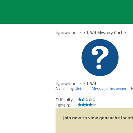
Skip
to
content
typowo polskie 1,5/4 Mystery Cache
typowo polskie 1,5/4
A cache by
Ulett
Message this owner
H
Difficulty:
Terrain:
Join now to view geocache locatio