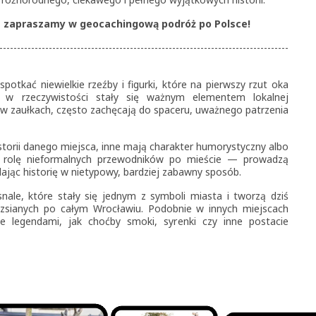
 zapraszamy w geocachingową podróż po Polsce!
----------------------------------------------------------------------------------
potkać niewielkie rzeźby i figurki, które na pierwszy rzut oka
e w rzeczywistości stały się ważnym elementem lokalnej
 i w zaułkach, często zachęcają do spaceru, uważnego patrzenia
istorii danego miejsca, inne mają charakter humorystyczny albo
ć rolę nieformalnych przewodników po mieście — prowadzą
jąc historię w nietypowy, bardziej zabawny sposób.
nale, które stały się jednym z symboli miasta i tworzą dziś
ozsianych po całym Wrocławiu. Podobnie w innych miejscach
ne legendami, jak choćby smoki, syrenki czy inne postacie