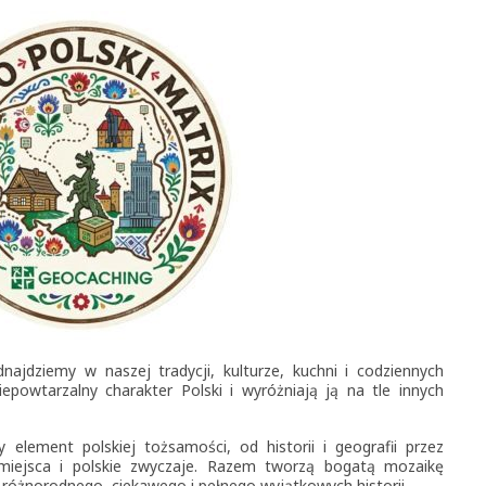
dnajdziemy w naszej tradycji, kulturze, kuchni i codziennych
powtarzalny charakter Polski i wyróżniają ją na tle innych
element polskiej tożsamości, od historii i geografii przez
 miejsca i polskie zwyczaje. Razem tworzą bogatą mozaikę
– różnorodnego, ciekawego i pełnego wyjątkowych historii.