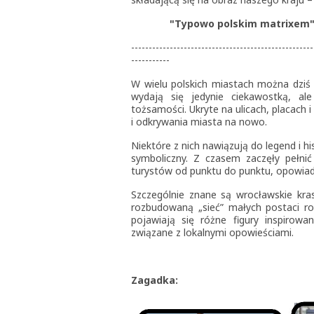
"Typowo polskim matrixem"
----------------------------------------------------
-----------
W wielu polskich miastach można dziś s
wydają się jedynie ciekawostką, al
tożsamości. Ukryte na ulicach, placach
i odkrywania miasta na nowo.
Niektóre z nich nawiązują do legend i h
symboliczny. Z czasem zaczęły pełni
turystów od punktu do punktu, opowiada
Szczególnie znane są wrocławskie kras
rozbudowaną „sieć” małych postaci r
pojawiają się różne figury inspirowa
związane z lokalnymi opowieściami.
Zagadka: