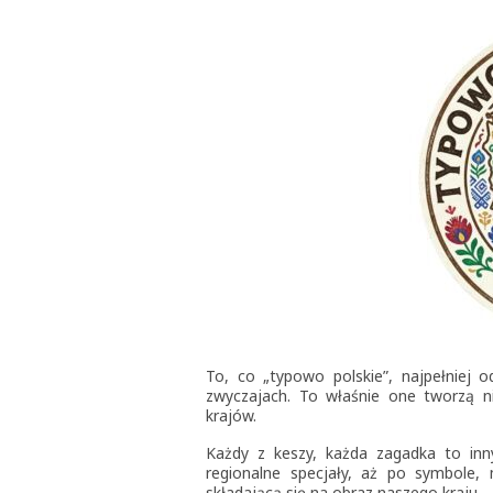
To, co „typowo polskie”, najpełniej o
zwyczajach. To właśnie one tworzą nie
krajów.
Każdy z keszy, każda zagadka to inny 
regionalne specjały, aż po symbole,
składającą się na obraz naszego kraju 