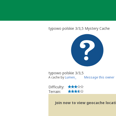
Skip
to
content
typowo polskie 3/3,5 Mystery Cache
typowo polskie 3/3,5
A cache by
Lumen_
Message this owner
Difficulty:
Terrain:
Join now to view geocache locatio