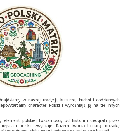
dnajdziemy w naszej tradycji, kulturze, kuchni i codziennych
powtarzalny charakter Polski i wyróżniają ją na tle innych
element polskiej tożsamości, od historii i geografii przez
 miejsca i polskie zwyczaje. Razem tworzą bogatą mozaikę
– różnorodnego, ciekawego i pełnego wyjątkowych historii.