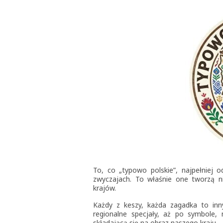
To, co „typowo polskie”, najpełniej o
zwyczajach. To właśnie one tworzą nie
krajów.
Każdy z keszy, każda zagadka to inny 
regionalne specjały, aż po symbole,
składającą się na obraz naszego kraju 