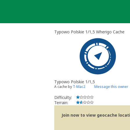
Skip
to
content
Typowo Polskie 1/1,5 Wherigo Cache
Typowo Polskie 1/1,5
A cache by
T-Mac2
Message this owner
Difficulty:
Terrain:
Join now to view geocache locatio