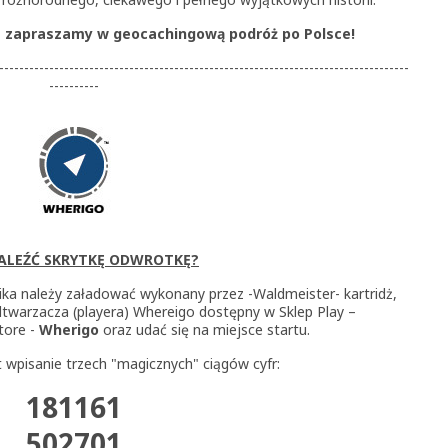
 zapraszamy w geocachingową podróż po Polsce!
----------------------------------------------------------------------------------
----------
NALEŹĆ SKRYTKĘ ODWROTKĘ?
ka należy załadować wykonany przez -Waldmeister- kartridż,
twarzacza (playera) Whereigo dostępny w Sklep Play –
tore -
Wherigo
oraz udać się na miejsce startu.
 wpisanie trzech "magicznych" ciągów cyfr:
181161
502701