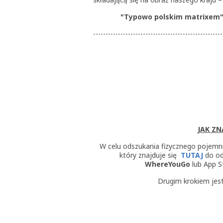
"Typowo polskim matrixem"
----------------------------------------------------
JAK Z
W celu odszukania fizycznego pojemni
który znajduje się
TUTAJ
do od
WhereYouGo
lub App S
Drugim krokiem jest