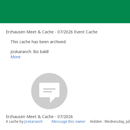
Skip
to
content
Erzhausen Meet & Cache - 07/2026 Event Cache
This cache has been archived.
Joskaranch: Bis bald!
More
Erzhausen Meet & Cache - 07/2026
A cache by
Joskaranch
Message this owner
Hidden : Wednesday, Jul