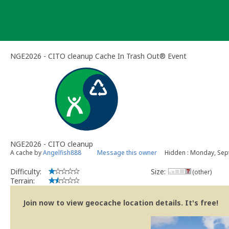
Skip
to
content
NGE2026 - CITO cleanup Cache In Trash Out® Event
NGE2026 - CITO cleanup
A cache by
Angelfish888
Message this owner
Hidden : Monday, Sep
Difficulty:
Size:
(other)
Terrain:
Join now to view geocache location details. It's free!