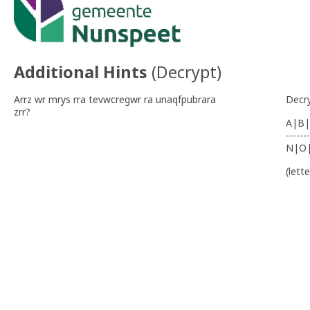
Additional Hints
(
Decrypt
)
Arrz wr mrys rra tevwcregwr ra unaqfpubrara
Decr
zrr?
A|B|
-------
N|O
(lett