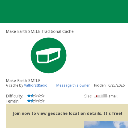
Skip
to
content
Make Earth SMILE Traditional Cache
Make Earth SMILE
A cache by
VathorstRadio
Message this owner
Hidden : 6/25/2026
Difficulty:
Size:
(small)
Terrain:
Join now to view geocache location details. It's free!