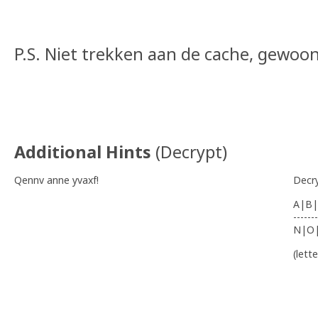
P.S. Niet trekken aan de cache, gewoon 
Additional Hints
(
Decrypt
)
Qennv anne yvaxf!
Decr
A|B|
-------
N|O
(lett