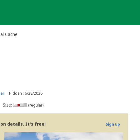
onal Cache
ner
Hidden : 6/28/2026
Size:
(regular)
n details. It's free!
Sign up