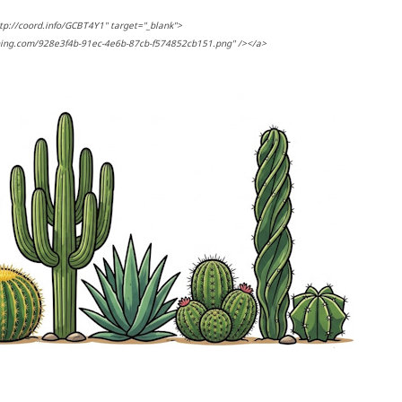
tp://coord.info/GCBT4Y1" target="_blank">
hing.com/928e3f4b-91ec-4e6b-87cb-f574852cb151.png" /></a>