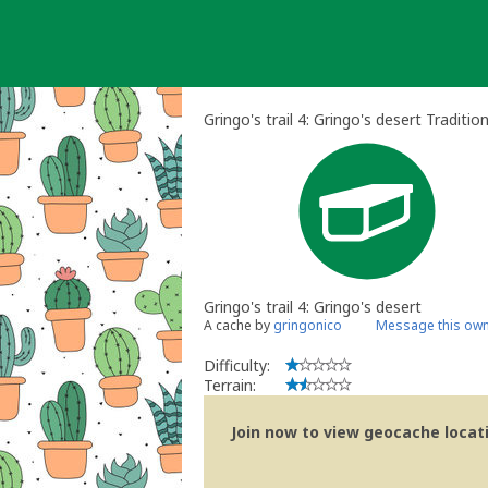
Skip
to
content
Gringo's trail 4: Gringo's desert Traditi
Gringo's trail 4: Gringo's desert
A cache by
gringonico
Message this ow
Difficulty:
Terrain:
Join now to view geocache locatio