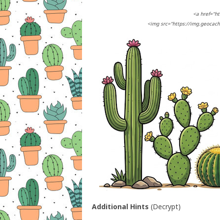
<a href="ht
<img src="https://img.geocac
Additional Hints
(
Decrypt
)