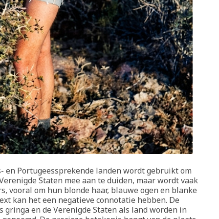
ns- en Portugeessprekende landen wordt gebruikt om
Verenigde Staten mee aan te duiden, maar wordt vaak
s, vooral om hun blonde haar, blauwe ogen en blanke
text kan het een negatieve connotatie hebben. De
is gringa en de Verenigde Staten als land worden in