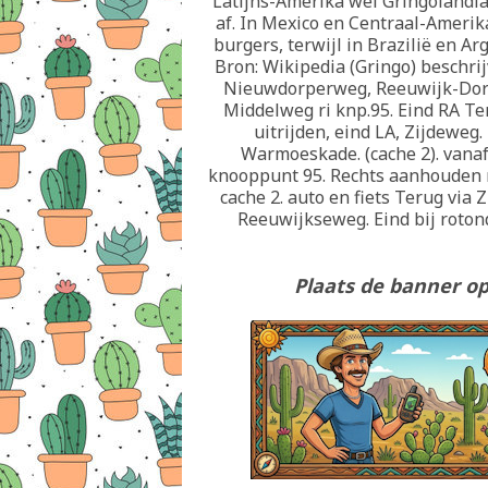
Latijns-Amerika wel Gringolandia
af. In Mexico en Centraal-Amerik
burgers, terwijl in Brazilië en A
Bron: Wikipedia (Gringo) beschrij
Nieuwdorperweg, Reeuwijk-Dorp
Middelweg ri knp.95. Eind RA Te
uitrijden, eind LA, Zijdeweg
Warmoeskade. (cache 2). vanaf 
knooppunt 95. Rechts aanhouden r
cache 2. auto en fiets Terug via 
Reeuwijkseweg. Eind bij roton
Plaats de banner op 