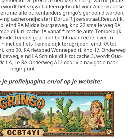
 genoemd. De precieze betekenis hangt van de plaats
a wordt het vrijwel alleen gebruikt voor Amerikaanse
rgentinië alle buitenlanders gringo's genoemd worden.
ving cacherondje: start Dorus Rijkersstraat,Reeuwijk,
, eind RA Middelburgseweg, knp 22 smalle weg RA,
mpeldijk ri. cache 1* vanaf * met de auto Tempeldijk
. Einde Tempel gaat met bocht naar rechts over in
* met de fiets Tempeldijk terugrijden, eind RA tot
i. knp 90, RA fietspad Wonnepad ri. knp 17. Onderweg
Zijdeweg, eind LA Schinkeldijk tot cache 3, wordt Oud-
de LA, 1e RA Onderweg A12 door. via navigatie naar
beginpunt.
je profielpagina en/of op je website: