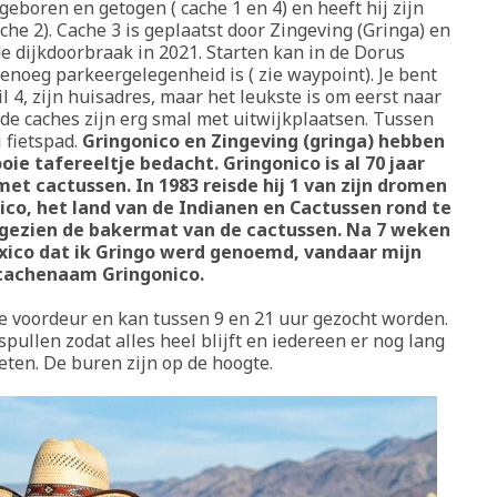
 geboren en getogen ( cache 1 en 4) en heeft hij zijn
he 2). Cache 3 is geplaatst door Zingeving (Gringa) en
de dijkdoorbraak in 2021. Starten kan in de Dorus
enoeg parkeergelegenheid is ( zie waypoint). Je bent
il 4, zijn huisadres, maar het leukste is om eerst naar
 de caches zijn erg smal met uitwijkplaatsen. Tussen
 fietspad.
Gringonico en Zingeving (gringa) hebben
ie tafereeltje bedacht. Gringonico is al 70 jaar
t cactussen. In 1983 reisde hij 1 van zijn dromen
co, het land van de Indianen en Cactussen rond te
r gezien de bakermat van de cactussen. Na 7 weken
exico dat ik Gringo werd genoemd, vandaar mijn
cachenaam Gringonico.
de voordeur en kan tussen 9 en 21 uur gezocht worden.
ullen zodat alles heel blijft en iedereen er nog lang
eten. De buren zijn op de hoogte.