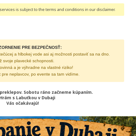
ervices is subject to the terms and conditions
in our disclaimer
.
ZORNENIE PRE BEZPEČNOSŤ:
tečúcej a hlbokej vode asi aj možnosti postaviť sa na dno.
ž svoje plavecké schopnosti.
ovinná a je výhradne na vlastné riziko!
t pre neplavcov, po evente sa tam vidíme.
 preklepov. Sobotu ráno začneme kúpaním.
Hrám s Labuťkou v Dubaji
Vás očakávajú!