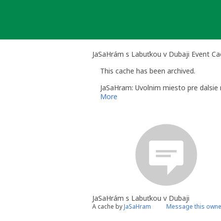
Skip
to
content
JaSaHrám s Labuťkou v Dubaji Event Ca
This cache has been archived.
JaSaHram: Uvolnim miesto pre dalsie 
More
JaSaHrám s Labuťkou v Dubaji
A cache by
JaSaHram
Message this owne