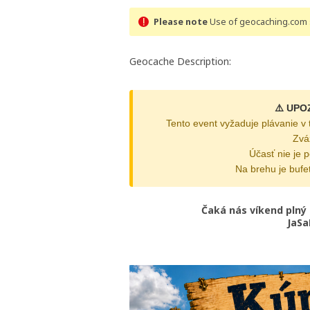
Please note
Use of geocaching.com s
Geocache Description:
⚠️ UPO
Tento event vyžaduje plávanie v 
Zvá
Účasť nie je p
Na brehu je bufe
Čaká nás víkend plný
JaSa