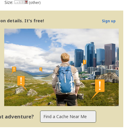
Size:
(other)
n details. It's free!
Sign up
ent adventure?