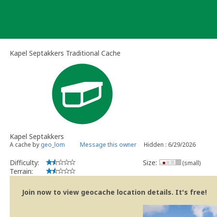
Skip
to
content
Kapel Septakkers Traditional Cache
Kapel Septakkers
A cache by
geo_lom
Message this owner
Hidden : 6/29/2026
Difficulty:
Size:
(small)
Terrain:
Join now to view geocache location details. It's free!