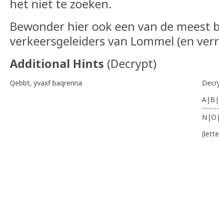
het niet te zoeken.
Bewonder hier ook een van de meest b
verkeersgeleiders van Lommel (en verr
Additional Hints
(
Decrypt
)
Qebbt, yvaxf baqrenna
Decr
A|B|
-------
N|O
(lett