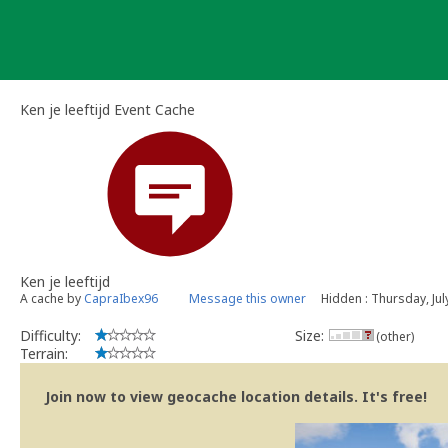
Skip
to
content
Ken je leeftijd Event Cache
Ken je leeftijd
A cache by
CapraIbex96
Message this owner
Hidden : Thursday, Jul
Difficulty:
Size:
(other)
Terrain:
Join now to view geocache location details. It's free!