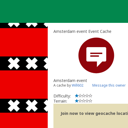
Skip
to
content
Amsterdam event Event Cache
Amsterdam event
A cache by
Will602
Message this owner
Difficulty:
Terrain:
Join now to view geocache locatio