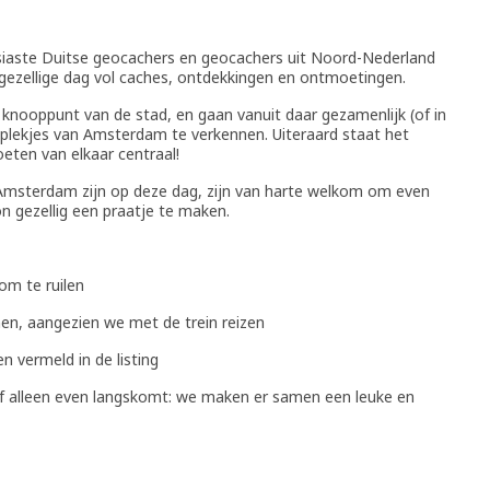
iaste Duitse geocachers en geocachers uit Noord-Nederland
ezellige dag vol caches, ontdekkingen en ontmoetingen.
t knooppunt van de stad, en gaan vanuit daar gezamenlijk (of in
plekjes van Amsterdam te verkennen. Uiteraard staat het
eten van elkaar centraal!
 Amsterdam zijn op deze dag, zijn van harte welkom om even
 gezellig een praatje te maken.
om te ruilen
en, aangezien we met de trein reizen
n vermeld in de listing
of alleen even langskomt: we maken er samen een leuke en