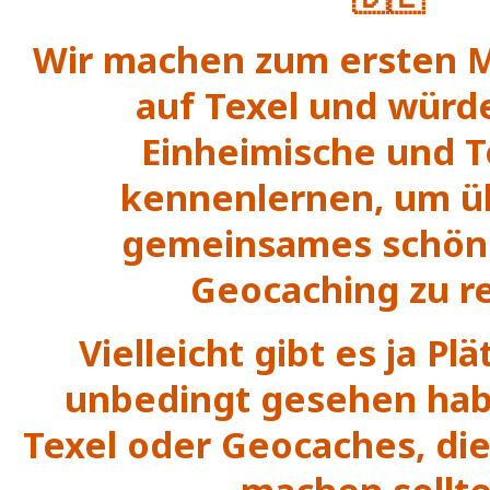
Wir machen zum ersten M
auf Texel und würd
Einheimische und T
kennenlernen, um ü
gemeinsames schön
Geocaching zu r
Vielleicht gibt es ja Pl
unbedingt gesehen hab
Texel oder Geocaches, di