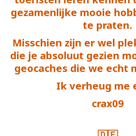
gezamenlijke mooie hob
te praten.
​Misschien zijn er wel pl
die je absoluut gezien m
geocaches die we echt 
​Ik verheug me 
​crax09
🇩🇪