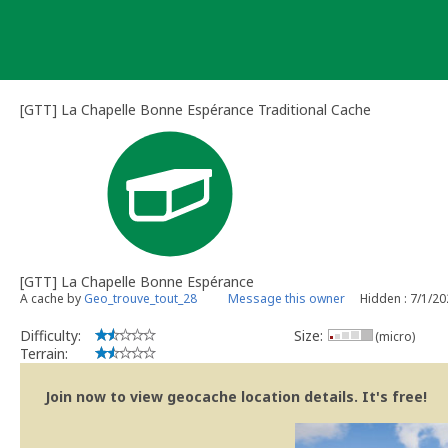
Skip
to
content
[GTT] La Chapelle Bonne Espérance Traditional Cache
[GTT] La Chapelle Bonne Espérance
A cache by
Geo_trouve_tout_28
Message this owner
Hidden : 7/1/2
Difficulty:
Size:
(micro)
Terrain:
Join now to view geocache location details. It's free!