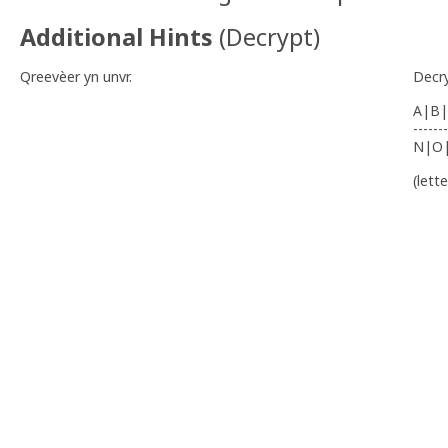
Additional Hints
(
Decrypt
)
Qreevèer yn unvr.
Decr
A|B|
-------
N|O
(lett