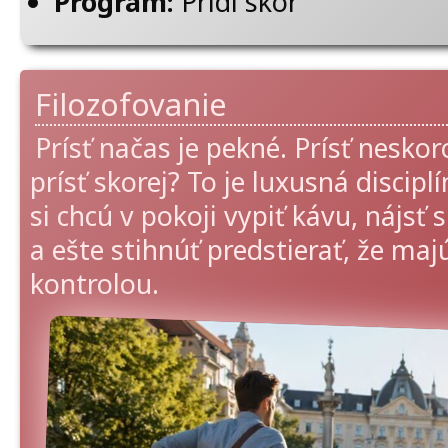
Program:
Prídi skôr
Filozofovanie
Prísť načas je pekné. Prísť neskor
prísť skorej? To je luxusná disciplí
si chcú v pokoji vypiť kávu, nájsť
a ešte stihnúť predstierať, že ma
kontrolou.