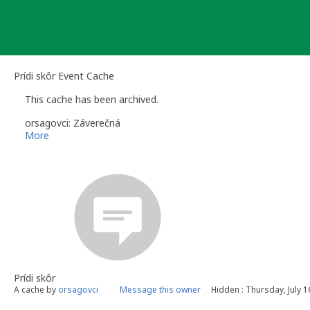
Skip
to
content
Prídi skôr Event Cache
This cache has been archived.
orsagovci: Záverečná
More
Prídi skôr
A cache by
orsagovci
Message this owner
Hidden : Thursday, July 1