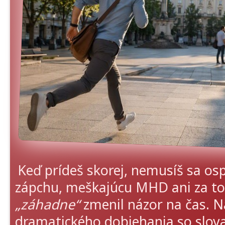
Keď prídeš skorej, nemusíš sa os
zápchu, meškajúcu MHD ani za to,
„záhadne“
zmenil názor na čas. 
dramatického dobiehania so slo