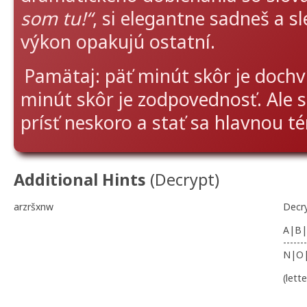
som tu!“
, si elegantne sadneš a s
výkon opakujú ostatní.
Pamätaj: päť minút skôr je dochv
minút skôr je zodpovednosť. Ale s
prísť neskoro a stať sa hlavnou t
Additional Hints
(
Decrypt
)
arzršxnw
Decr
A|B|
-------
N|O
(lett