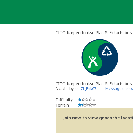
Skip
to
content
CITO Karpendonkse Plas & Eckarts bos 
CITO Karpendonkse Plas & Eckarts bos 
A cache by
Jeel71_Erik67
Message this o
Difficulty:
Terrain:
Join now to view geocache locatio