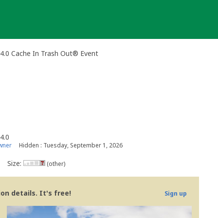
4.0 Cache In Trash Out® Event
4.0
wner
Hidden : Tuesday, September 1, 2026
Size:
(other)
n details. It's free!
Sign up