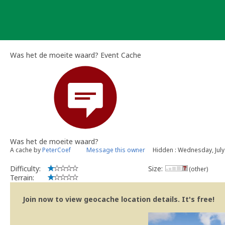
Skip
to
content
Was het de moeite waard? Event Cache
Was het de moeite waard?
A cache by
PeterCoef
Message this owner
Hidden : Wednesday, July
Difficulty:
Size:
(other)
Terrain:
Join now to view geocache location details. It's free!