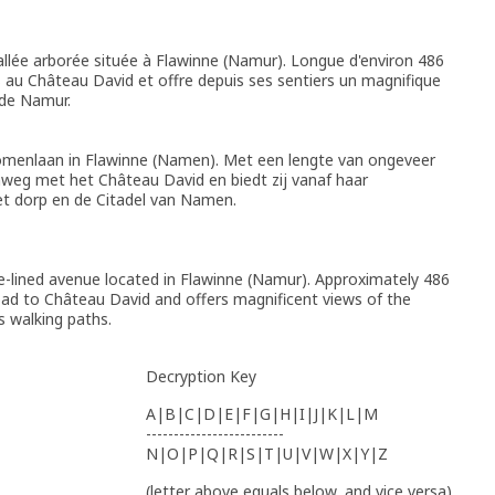
llée arborée située à Flawinne (Namur). Longue d'environ 486
es au Château David et offre depuis ses sentiers un magnifique
e de Namur.
bomenlaan in Flawinne (Namen). Met een lengte van ongeveer
nweg met het Château David en biedt zij vanaf haar
et dorp en de Citadel van Namen.
e-lined avenue located in Flawinne (Namur). Approximately 486
oad to Château David and offers magnificent views of the
s walking paths.
Decryption Key
A|B|C|D|E|F|G|H|I|J|K|L|M
-------------------------
N|O|P|Q|R|S|T|U|V|W|X|Y|Z
(letter above equals below, and vice versa)