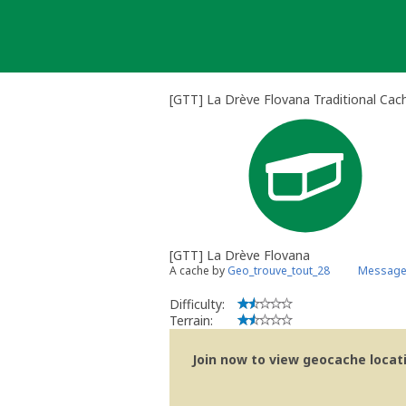
Skip
to
content
[GTT] La Drève Flovana Traditional Cac
[GTT] La Drève Flovana
A cache by
Geo_trouve_tout_28
Message 
Difficulty:
Terrain:
Join now to view geocache locatio