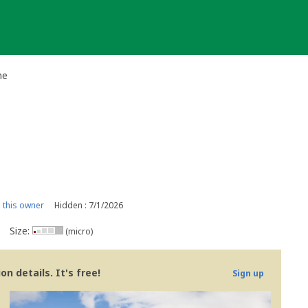
he
this owner
Hidden : 7/1/2026
Size:
(micro)
n details. It's free!
Sign up