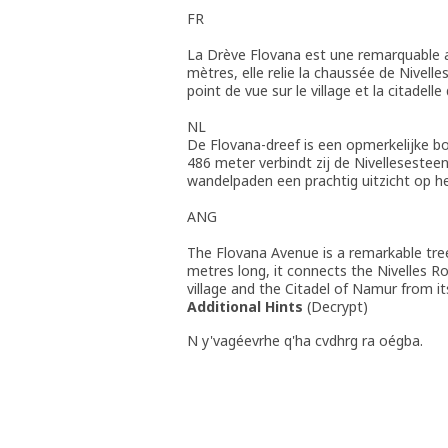
FR
La Drève Flovana est une remarquable a
mètres, elle relie la chaussée de Nivell
point de vue sur le village et la citadell
NL
De Flovana-dreef is een opmerkelijke 
486 meter verbindt zij de Nivellesestee
wandelpaden een prachtig uitzicht op h
ANG
The Flovana Avenue is a remarkable tre
metres long, it connects the Nivelles R
village and the Citadel of Namur from it
Additional Hints
(
Decrypt
)
N y'vagéevrhe q'ha cvdhrg ra oégba.