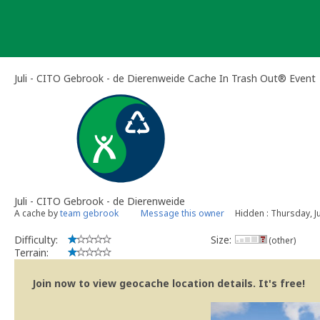
Skip
to
content
Juli - CITO Gebrook - de Dierenweide Cache In Trash Out® Event
Juli - CITO Gebrook - de Dierenweide
A cache by
team gebrook
Message this owner
Hidden : Thursday, Ju
Difficulty:
Size:
(other)
Terrain:
Join now to view geocache location details. It's free!