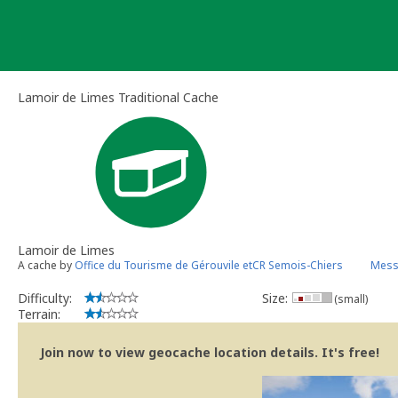
Skip
to
content
Lamoir de Limes Traditional Cache
Lamoir de Limes
A cache by
Office du Tourisme de Gérouvile etCR Semois-Chiers
Mess
Difficulty:
Size:
(small)
Terrain:
Join now to view geocache location details. It's free!