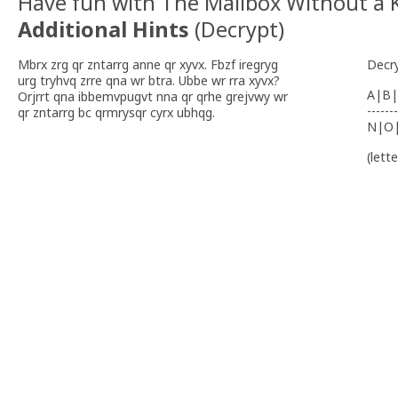
Have fun with The Mailbox Without a 
Additional Hints
(
Decrypt
)
Mbrx zrg qr zntarrg anne qr xyvx. Fbzf iregryg
Decr
urg tryhvq zrre qna wr btra. Ubbe wr rra xyvx?
A|B|
Orjrrt qna ibbemvpugvt nna qr qrhe grejvwy wr
-------
qr zntarrg bc qrmrysqr cyrx ubhqg.
N|O
(lett