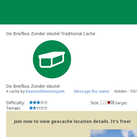
Skip
to
content
De Briefbus Zonder sleutel Traditional Cache
De Briefbus Zonder sleutel
A cache by
klaassenfamnunspeet
Message this owner
Hidden : 7/3
Difficulty:
Size:
(large)
Terrain:
Join now to view geocache location details. It's free!